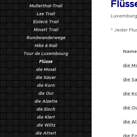
Flüss
Mullerthal-Trail
Lee Trail
Luxemburgi
Eisleck Trail
Minett Trail
* Jeder Fl
Rundwanderwege
Hike & Rail
Na
Tour de Luxembourg
Flüsse
die M
die Mosel
die Sauer
die S
die Korn
die Our
die K
die Alzette
die O
die Eisch
die Klerf
die A
die Wiltz
die Attert
die Ei