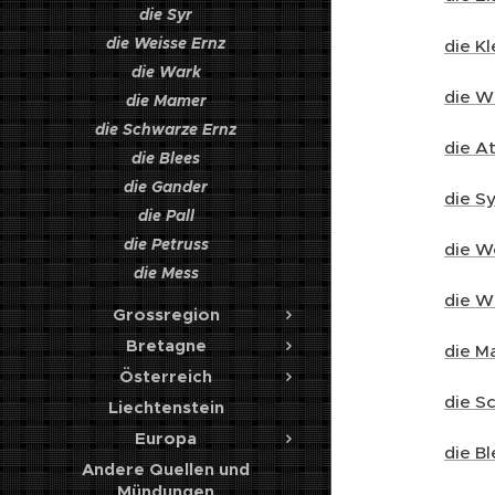
die Syr
die Weisse Ernz
die Kl
die Wark
die W
die Mamer
die Schwarze Ernz
die A
die Blees
die Gander
die S
die Pall
die Petruss
die W
die Mess
die W
Grossregion
Bretagne
die M
Österreich
die S
Liechtenstein
Europa
die B
Andere Quellen und
Mündungen