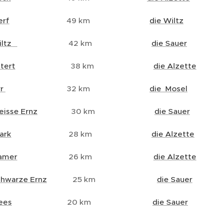
erf
49 km
die Wiltz
iltz
42 km
die Sauer
ttert
38 km
die Alzette
yr
32 km
die Mosel
eisse Ernz
30 km
die Sauer
ark
28 km
die Alzette
amer
26 km
die Alzette
chwarze Ernz
25 km
die Sauer
lees
20 km
die Sauer