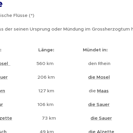
e
sche Flüsse (*)
uss der seinen Ursprung oder Mündung im Grossherzogtum 
me: Länge: Mündet in:
osel
560 km den Rhein
auer
206 km
die Mosel
orn
127 km die
Maas
ur
106 km
die Sauer
lzette
73 km
die Sauer
sch
49 km
die Alzette