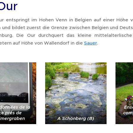
Our
ur entspringt im Hohen Venn in Belgien auf einer Höhe 
 und bildet zuerst die Grenze zwischen Belgien und Deuts
burg. Die Our durchquert das kleine mittelalterlis
etern auf Höhe von Wallendorf in die
Sauer
.
données de la
Ens
ce près de
com
imergraben
A Schönberg (B)