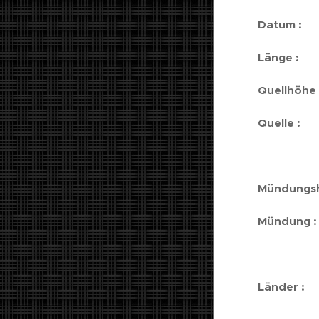
Da
Länge :
9
Quellhöhe 
Quelle :
n
50°2
Mündungsh
Mündung :
49°5
Länder :
B