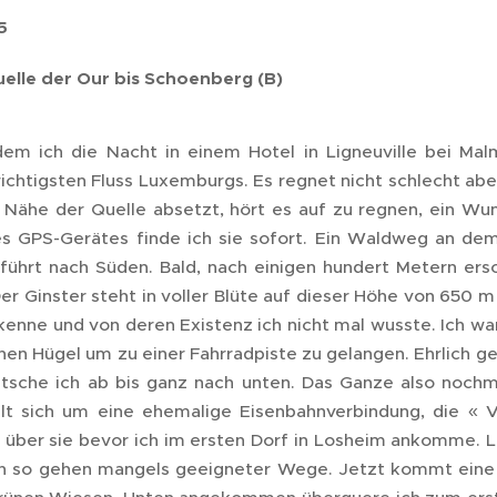
5
elle der Our bis Schoenberg (B)
em ich die Nacht in einem Hotel in Ligneuville bei Mal
wichtigsten Fluss Luxemburgs. Es regnet nicht schlecht a
r Nähe der Quelle absetzt, hört es auf zu regnen, ein Wu
s GPS-Gerätes finde ich sie sofort. Ein Waldweg an dem
 führt nach Süden. Bald, nach einigen hundert Metern ers
Der Ginster steht in voller Blüte auf dieser Höhe von 650
 kenne und von deren Existenz ich nicht mal wusste. Ich w
inen Hügel um zu einer Fahrradpiste zu gelangen. Ehrlich g
utsche ich ab bis ganz nach unten. Das Ganze also nochma
lt sich um eine ehemalige Eisenbahnverbindung, die « 
 über sie bevor ich im ersten Dorf in Losheim ankomme. L
h so gehen mangels geeigneter Wege. Jetzt kommt eine 