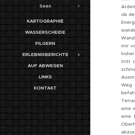
Seen
Arden
ob de
KARTOGRAPHIE
Energ
wande
WASSERSCHEIDE
Wande
PILGERN
mir v
hoher
ERLEBNISBERICHTE
tritt
AUF ABWEGEN
schme
LINKS
Ausma
Weg f
KONTAKT
befah
Terra
eine 
eine 
Oberh
abzus