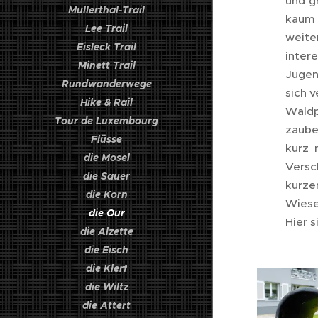
und g
Mullerthal-Trail
kaum 
Lee Trail
weite
Eisleck Trail
inter
Minett Trail
Jugen
Rundwanderwege
sich v
Hike & Rail
Waldp
Tour de Luxembourg
zaube
Flüsse
kurz 
die Mosel
Versc
die Sauer
kurze
die Korn
Wiese
die Our
Hier s
die Alzette
die Eisch
die Klerf
die Wiltz
die Attert