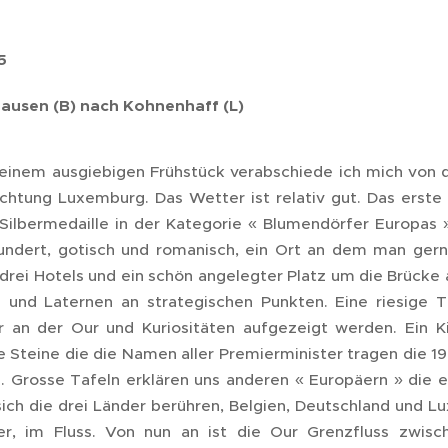
5
ausen (B) nach Kohnenhaff (L)
einem ausgiebigen Frühstück verabschiede ich mich von
ichtung Luxemburg. Das Wetter ist relativ gut. Das erste
 Silbermedaille in der Kategorie « Blumendörfer Europas 
undert, gotisch und romanisch, ein Ort an dem man gern
 drei Hotels und ein schön angelegter Platz um die Brücke 
 und Laternen an strategischen Punkten. Eine riesige T
r an der Our und Kuriositäten aufgezeigt werden. Ein K
e Steine die die Namen aller Premierminister tragen die 1
. Grosse Tafeln erklären uns anderen « Europäern » die e
ich die drei Länder berühren, Belgien, Deutschland und L
r, im Fluss. Von nun an ist die Our Grenzfluss zwi