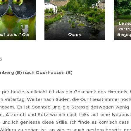
Le m
au tr
st donc l' Our
Ouren
Belgi
15
nberg (B) nach Oberhausen (B)
 pur heute, vielleicht ist das ein Geschenk des Himmels, 
en Vatertag. Weiter nach Süden, die Our fliesst immer noc
angsam. Es ist Sonntag und die Strasse deswegen wenig
, Atzerath und Setz wo ich nach links auf eine Nebenst
 und ich geniesse diese Stille. Ich finde es komisch dass i
äldern zu sehen ist, so wie es auch gestern bereits der