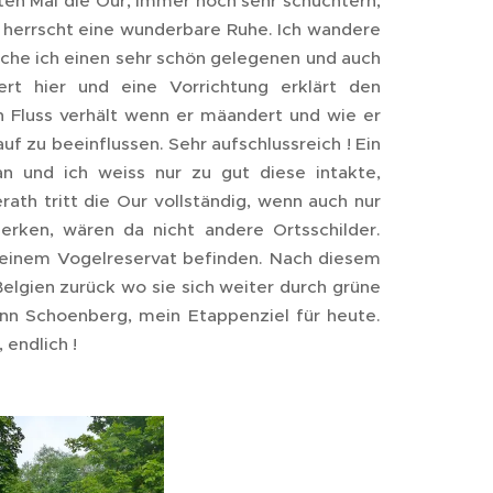
n Mal die Our, immer noch sehr schüchtern,
 herrscht eine wunderbare Ruhe. Ich wandere
eiche ich einen sehr schön gelegenen und auch
rt hier und eine Vorrichtung erklärt den
n Fluss verhält wenn er mäandert und wie er
uf zu beeinflussen. Sehr aufschlussreich ! Ein
n und ich weiss nur zu gut diese intakte,
ath tritt die Our vollständig, wenn auch nur
rken, wären da nicht andere Ortsschilder.
n einem Vogelreservat befinden. Nach diesem
elgien zurück wo sie sich weiter durch grüne
ann Schoenberg, mein Etappenziel für heute.
, endlich !