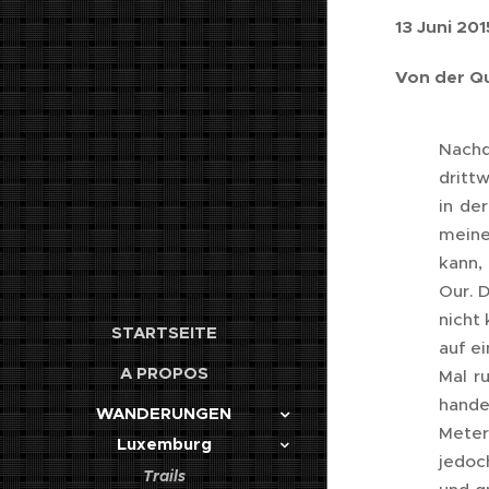
13 Juni 201
Von der Qu
Nachd
dritt
in de
meine
kann,
Our. 
nicht
STARTSEITE
auf e
A PROPOS
Mal r
hande
WANDERUNGEN
Meter
Luxemburg
jedoc
Trails