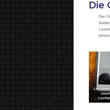
Die 
Die O
Süden
Luxem
Kilom
Les coor
sour
Loshe