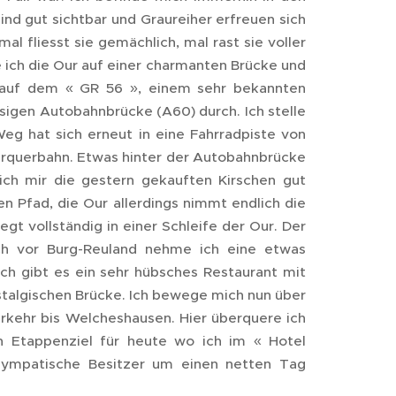
ind gut sichtbar und Graureiher erfreuen sich
l fliesst sie gemächlich, mal rast sie voller
e ich die Our auf einer charmanten Brücke und
 auf dem « GR 56 », einem sehr bekannten
sigen Autobahnbrücke (A60) durch. Ich stelle
eg hat sich erneut in eine Fahrradpiste von
erquerbahn. Etwas hinter der Autobahnbrücke
ch mir die gestern gekauften Kirschen gut
 Pfad, die Our allerdings nimmt endlich die
gt vollständig in einer Schleife der Our. Der
ch vor Burg-Reuland nehme ich eine etwas
ch gibt es ein sehr hübsches Restaurant mit
ostalgischen Brücke. Ich bewege mich nun über
erkehr bis Welcheshausen. Hier überquere ich
n Etappenziel für heute wo ich im « Hotel
sympatische Besitzer um einen netten Tag