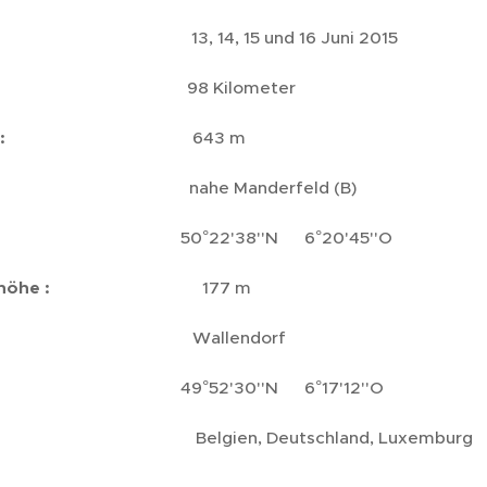
tum :
13, 14, 15 und 16 Juni 2015
8 Kilometer
:
643 m
ahe Manderfeld (B)
2'38''N 6°20'45''O
öhe :
177 m
Wallendorf
2'30''N 6°17'12''O
elgien, Deutschland, Luxemburg