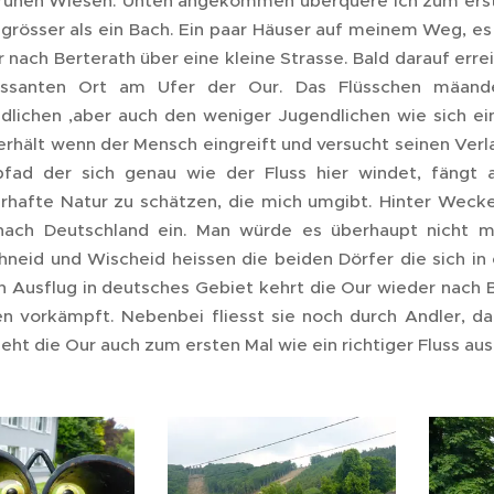
rünen Wiesen. Unten angekommen überquere ich zum erste
grösser als ein Bach. Ein paar Häuser auf meinem Weg, es
r nach Berterath über eine kleine Strasse. Bald darauf err
essanten Ort am Ufer der Our. Das Flüsschen mäande
dlichen ,aber auch den weniger Jugendlichen wie sich ei
erhält wenn der Mensch eingreift und versucht seinen Verla
fad der sich genau wie der Fluss hier windet, fängt a
rhafte Natur zu schätzen, die mich umgibt. Hinter Wecker
nach Deutschland ein. Man würde es überhaupt nicht me
hneid und Wischeid heissen die beiden Dörfer die sich i
n Ausflug in deutsches Gebiet kehrt die Our wieder nach B
n vorkämpft. Nebenbei fliesst sie noch durch Andler, d
ieht die Our auch zum ersten Mal wie ein richtiger Fluss aus