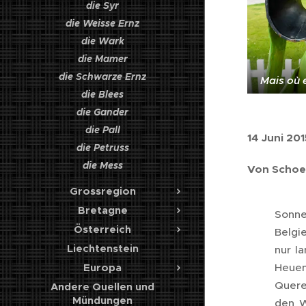
die Syr
die Weisse Ernz
die Wark
die Mamer
die Schwarze Ernz
Mais où e
die Blees
die Gander
die Pall
14 Juni 20
die Petruss
die Mess
Von Schoe
Grossregion
Bretagne
Sonne
Österreich
Belgi
Liechtenstein
nur l
Europa
Heuem
Quere
Andere Quellen und
Mündungen
den W