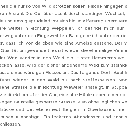
nen die nur so von Wild strotzen sollen. Fische hingegen s
ren Anzahl. Die Our überrascht durch ständigen Wechsel, ma
ie und emsig sprudelnd vor sich hin. In Alfersteg überquer
re weiter in Richtung Weppeler. Ich befinde mich nun
rweg unter den Eingeweihten. Bald gehe ich unter der rie
or, dass ich von da oben wie eine Ameise aussehe. Der W
 Qualität umgewandelt, es ist wieder die ehemalige Venn
 der Weg wieder in den Wald ein. Hinter Hemmeres wo i
cken lasse, wird der bisher angenehme Weg zum steinigen
sse eines würdigen Flusses an. Das folgende Dorf, Auel lie
ührt wieder in den Wald bis nach Steffeshausen. No
rene Strasse die in Richtung Weweler ansteigt. In Stupba
sse direkt am Ufer der Our, eine alte Mühle neben einer n
wegen Baustelle gesperrte Strasse, also ohne jeglichen V
Brücke und betrete erneut Belgien in Oberhausen, mei
ausen » nächtige. Ein leckeres Abendessen und sehr 
chliessen.