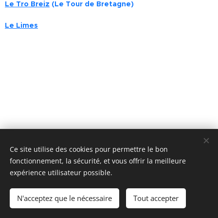
Le Tro Breiz
(Le Tour de Bretagne)
Le Limes
Ce site utilise des cookies pour permettre le bon
fonctionnement, la sécurité, et vous offrir la meilleure
expérience utilisateur possible.
Cookies
Langues
N'acceptez que le nécessaire
Tout accepter
Français
Deutsch