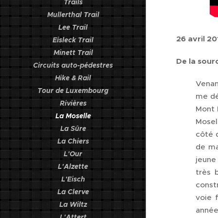
Trails
Mullerthal Trail
Lee Trail
26 avril 20
Eisleck Trail
Minett Trail
De la sour
Circuits auto-pédestres
Hike & Rail
Venan
Tour de Luxembourg
me dé
Rivières
Mont 
La Moselle
Mosel
La Sûre
côté 
La Chiers
de ma
L'Our
jeune
L'Alzette
très 
L'Eisch
const
La Clerve
voie 
La Wiltz
années
L'Attert