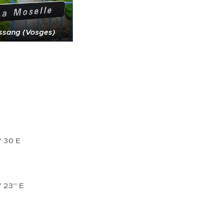
ssang (Vosges)
 30 E
23'' E