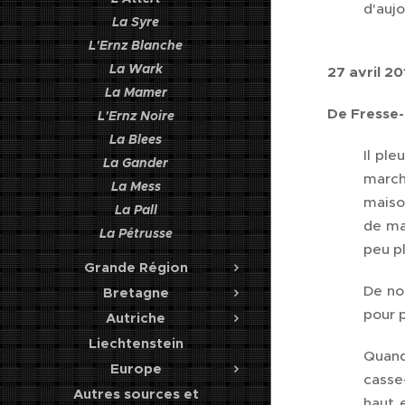
d'aujo
La Syre
L'Ernz Blanche
La Wark
27 avril 20
La Mamer
De Fresse-
L'Ernz Noire
La Blees
Il pl
La Gander
march
La Mess
maison
La Pall
de mai
La Pétrusse
peu pl
Grande Région
De no
Bretagne
pour p
Autriche
Liechtenstein
Quand
Europe
casse
Autres sources et
haut 