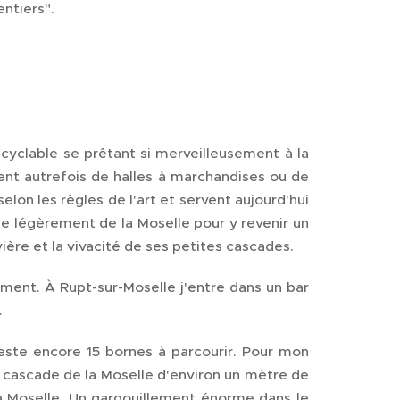
entiers".
 cyclable se prêtant si merveilleusement à la
ient autrefois de halles à marchandises ou de
elon les règles de l'art et servent aujourd'hui
gne légèrement de la Moselle pour y revenir un
vière et la vivacité de ses petites cascades.
ment. À Rupt-sur-Moselle j'entre dans un bar
.
reste encore 15 bornes à parcourir. Pour mon
e cascade de la Moselle d'environ un mètre de
la Moselle. Un gargouillement énorme dans le