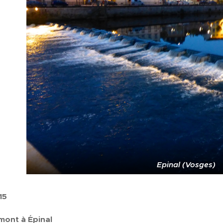
Epinal (Vosges)
15
emont
à
Épinal