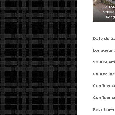
La sou
Bussa
Vosg
Date du pa
Longueur :
Source alt
Source loca
Confluence
Confluence
Pays t