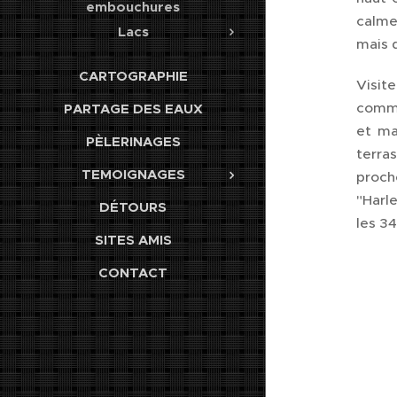
embouchures
calme
Lacs
mais 
CARTOGRAPHIE
Visit
comme
PARTAGE DES EAUX
et ma
PÈLERINAGES
terras
TEMOIGNAGES
proch
"Harl
DÉTOURS
les 3
SITES AMIS
CONTACT