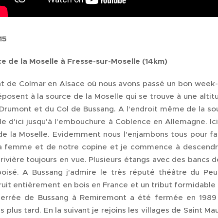
15
ce de la Moselle
à Fresse-sur-Moselle (14km)
t de Colmar en Alsace où nous avons passé un bon week
posent à la source de la Moselle qui se trouve à une alti
Drumont et du Col de Bussang. A l'endroit même de la sou
le d'ici jusqu'à l'embouchure à Coblence en Allemagne. I
de la Moselle. Evidemment nous l'enjambons tous pour fa
 femme et de notre copine et je commence à descendre l
 rivière toujours en vue. Plusieurs étangs avec des bancs 
boisé. A Bussang j'admire le très réputé théâtre du Peup
ruit entièrement en bois en France et un tribut formidabl
ferrée de Bussang à Remiremont a été fermée en 1989 
 plus tard. En la suivant je rejoins les villages de Saint 