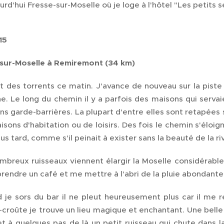
urd'hui Fresse-sur-Moselle où je loge à l'hôtel "Les petits s
15
sur-Moselle
à Remiremont (34 km)
eut des torrents ce matin. J'avance de nouveau sur la piste
e. Le long du chemin il y a parfois des maisons qui serva
s garde-barrières. La plupart d'entre elles sont retapées s
sons d'habitation ou de loisirs. Des fois le chemin s'éloi
us tard, comme s'il peinait à exister sans la beauté de la ri
mbreux ruisseaux viennent élargir la Moselle considérable
rendre un café et me mettre à l'abri de la pluie abondante
 je sors du bar il ne pleut heureusement plus car il me 
-croûte je trouve un lieu magique et enchantant. Une bell
et à quelques pas de là un petit ruisseau qui chute dans 