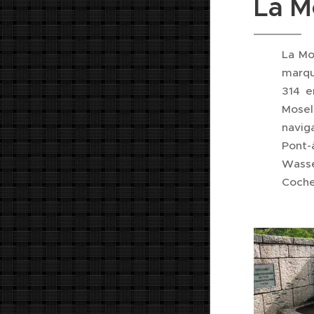
La M
La Mo
marqué
314 e
Mosel
naviga
Pont-
Wasse
Coche