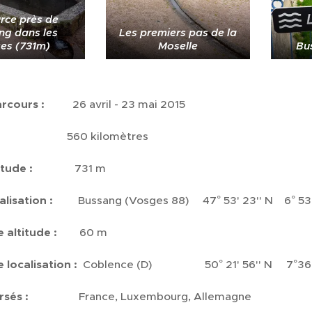
rce près de
ng dans les
Les premiers pas de la
es (731m)
Moselle
Bu
rcours :
26 avril - 23 mai 2015
560 kilomètres
itude :
731 m
lisation :
Bussang (Vosges 88) 47° 53' 23'' N 6° 53'
 altitude :
60 m
 localisation :
Coblence (D) 50° 21' 56'' N 7°36' 
raversés :
France, Luxembourg, Allemagne