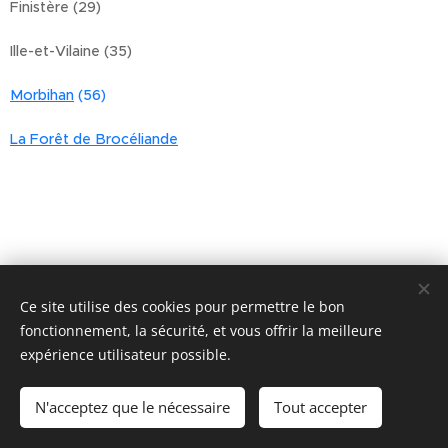
Finistère (29)
Ille-et-Vilaine (35)
Morbihan
(56)
La Forêt de Brocéliande
Ce site utilise des cookies pour permettre le bon
fonctionnement, la sécurité, et vous offrir la meilleure
expérience utilisateur possible.
Cookies
Langues
N'acceptez que le nécessaire
Tout accepter
Français
Deutsch