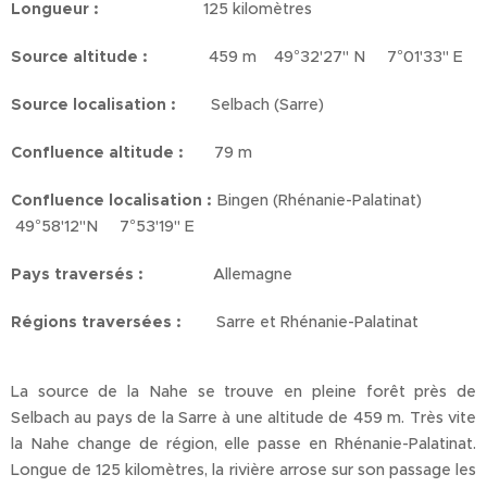
Longueur :
125 kilomètres
Source altitude :
459 m 49°32'27'' N 7°01'33'' E
Source localisation :
Selbach (Sarre)
Confluence altitude :
79 m
Confluence localisation :
Bingen (Rhénanie-Palatinat)
49°58'12''N 7°53'19'' E
Pays traversés :
Allemagne
Régions traversées :
Sarre et Rhénanie-Palatinat
La source de la Nahe se trouve en pleine forêt près de
Selbach au pays de la Sarre à une altitude de 459 m. Très vite
la Nahe change de région, elle passe en Rhénanie-Palatinat.
Longue de 125 kilomètres, la rivière arrose sur son passage les