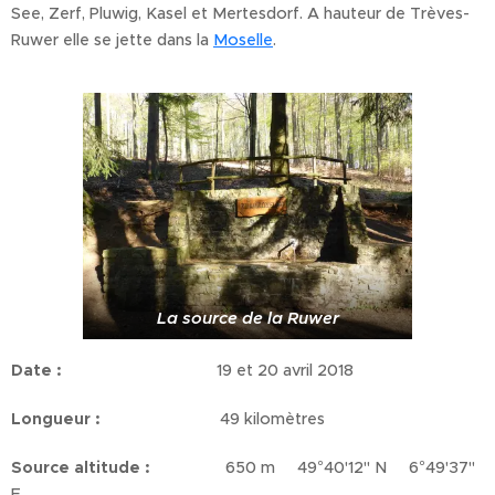
See, Zerf, Pluwig, Kasel et Mertesdorf. A hauteur de Trèves-
Ruwer elle se jette dans la
Moselle
.
La source de la Ruwer
Date :
19 et 20 avril 2018
Longueur :
49 kilomètres
Source altitude :
650 m 49°40'12'' N 6°49'37''
E