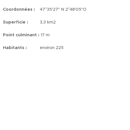
Coordonnées :
47°35'27'' N 2°48'05''O
Superficie :
3,3 km2
Point culminant :
17 m
Habitants :
environ 225