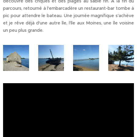
découvre des criques et des plages au sable fin. À la fin du
parcours, retourné à l'embarcadère un restaurant-bar tombe à
pic pour attendre le bateau. Une journée magnifique s'achève
et je rêve déjà d'une autre île, l'île aux Moines, une île voisine
un peu plus grande.