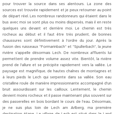
pour trouver la source dans ses alentours. La zone des
sources est trouvée rapidement et je peux retourner au point
de départ réel. Les nombreux randonneurs qui étaient dans le
bus avec moi se sont plus ou moins dispersés, mais il en reste
quelques uns devant et derrière moi. Le chemin est très
rocheux au début et il faut être très prudent, de bonnes
chaussures sont définitivement à l'ordre du jour. Après la
fusion des ruisseaux "Formarinbach" et "Spullerbach", la jeune
rivière s'appelle désormais Lech. De nombreux affluents lui
permettent de prendre volume assez vite. Bientôt, la rivière
prend de l'allure et se précipite rapidement vers la vallée. Le
paysage est magnifique, de hautes chaînes de montagnes et
à leurs pieds le Lech qui serpente dans sa vallée. Son eau
cristalline roule de manière impressionnante accompagné d'un
bruit assourdissant sur les cailloux. Lentement, le chemin
devient moins rocheux et il passe maintenant plus souvent sur
des passerelles en bois bordant le cours de l'eau. Désormais,
je ne suis plus loin de Lech am Arlberg, ma première
destination étape. Le village de Lech est situé dans le Land